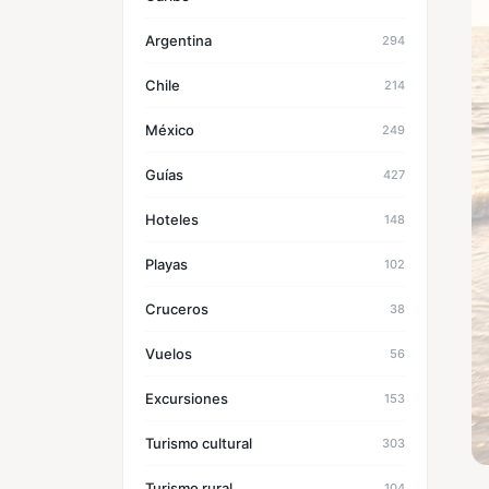
Argentina
294
Chile
214
México
249
Guías
427
Hoteles
148
Playas
102
Cruceros
38
Vuelos
56
Excursiones
153
Turismo cultural
303
Turismo rural
104