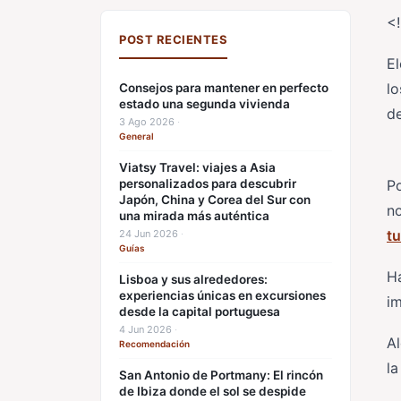
<
POST RECIENTES
El
lo
Consejos para mantener en perfecto
estado una segunda vivienda
de
3 Ago 2026
·
General
Viatsy Travel: viajes a Asia
personalizados para descubrir
Po
Japón, China y Corea del Sur con
n
una mirada más auténtica
tu
24 Jun 2026
·
Guías
H
Lisboa y sus alrededores:
experiencias únicas en excursiones
im
desde la capital portuguesa
4 Jun 2026
·
Al
Recomendación
la
San Antonio de Portmany: El rincón
de Ibiza donde el sol se despide