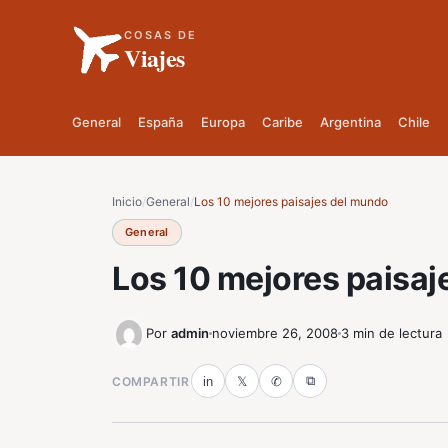
COSAS DE
Viajes
General
España
Europa
Caribe
Argentina
Chile
Inicio
/
General
/
Los 10 mejores paisajes del mundo
General
Los 10 mejores paisaj
Por
admin
noviembre 26, 2008
3 min de lectura
⧉
COMPARTIR
in
𝕏
✆