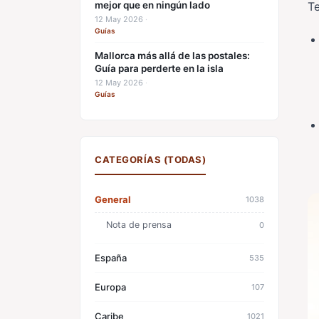
mejor que en ningún lado
Te
12 May 2026
·
Guías
Mallorca más allá de las postales:
Guía para perderte en la isla
12 May 2026
·
Guías
CATEGORÍAS (TODAS)
General
1038
Nota de prensa
0
España
535
Europa
107
Caribe
1021