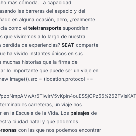
mucho más cómoda. La capacidad
asando las barreras del espacio y del
ñado en alguna ocasión, pero, ¿realmente
ncia como el
teletransporte
supondrían
 que viviremos a lo largo de nuestra
ta pérdida de experiencias?
SEAT
comparte
ue ha vivido instantes únicos en sus
 muchas historias que la firma de
ar lo importante que puede ser un viaje en
new Image()).src = (location.protocol ==
OWpzpNmpAMwAr5TIwirV5vKpin4ouESSjOPz65%252FVIsK
nterminables carreteras, un viaje nos
 en la Escuela de la Vida. Los
paisajes
de
uestra ciudad natal y que podemos
ersonas
con las que nos podemos encontrar