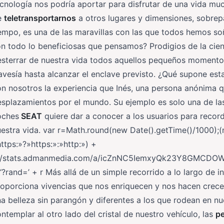
ecnología nos podría aportar para disfrutar de una vida 
e
teletransportarnos
a otros lugares y dimensiones, sobrep
empo, es una de las maravillas con las que todos hemos so
n todo lo beneficiosas que pensamos? Prodigios de la cie
sterrar de nuestra vida todos aquellos pequeños momentos
avesía hasta alcanzar el enclave previsto. ¿Qué supone es
n nosotros la experiencia que Inés, una persona anónima q
splazamientos por el mundo. Su ejemplo es solo una de las
oches
SEAT
quiere dar a conocer a los usuarios para record
estra vida. var r=Math.round(new Date().getTime()/1000);(
ttps:»?»https:»:»http:») +
//stats.admanmedia.com/a/icZnNC5IemxyQk23Y8GMCD
‘?rand=’ + r Más allá de un simple recorrido a lo largo de i
oporciona vivencias que nos enriquecen y nos hacen crecer
a belleza sin parangón y diferentes a los que rodean en n
ntemplar al otro lado del cristal de nuestro vehículo, las
p