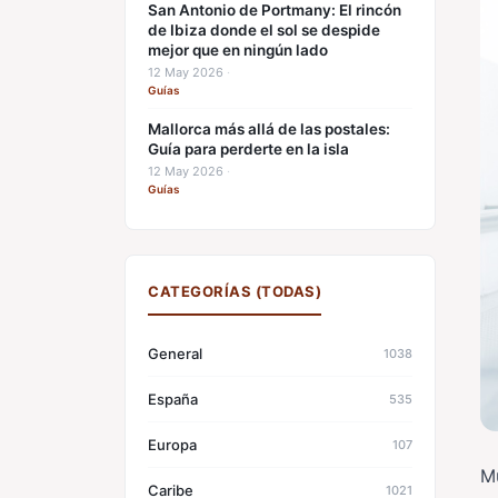
San Antonio de Portmany: El rincón
de Ibiza donde el sol se despide
mejor que en ningún lado
12 May 2026
·
Guías
Mallorca más allá de las postales:
Guía para perderte en la isla
12 May 2026
·
Guías
CATEGORÍAS (TODAS)
General
1038
España
535
Europa
107
M
Caribe
1021