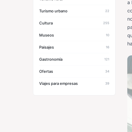
a 
co
Turismo urbano
22
no
Cultura
255
pa
qu
Museos
10
ha
Paisajes
16
Gastronomía
121
Ofertas
34
Viajes para empresas
39