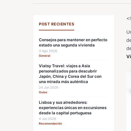
<
POST RECIENTES
U
de
Consejos para mantener en perfecto
estado una segunda vivienda
de
3 Ago 2026
·
Vi
General
Viatsy Travel: viajes a Asia
personalizados para descubrir
Japón, China y Corea del Sur con
una mirada más auténtica
24 Jun 2026
·
Guías
Lisboa y sus alrededores:
experiencias únicas en excursiones
desde la capital portuguesa
4 Jun 2026
·
Recomendación