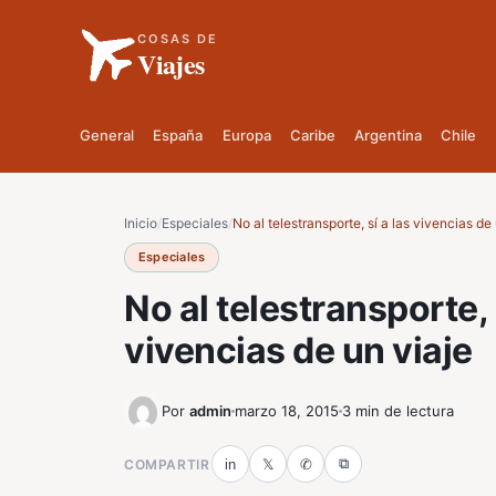
COSAS DE
Viajes
General
España
Europa
Caribe
Argentina
Chile
Inicio
/
Especiales
/
No al telestransporte, sí a las vivencias de
Especiales
No al telestransporte, 
vivencias de un viaje
Por
admin
marzo 18, 2015
3 min de lectura
⧉
COMPARTIR
in
𝕏
✆