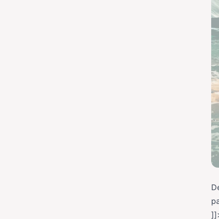
De
pa
]]