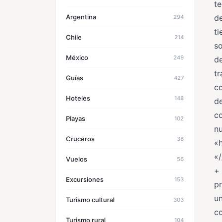
t
d
Argentina
294
ti
Chile
214
so
México
249
de
tr
Guías
427
co
Hoteles
148
de
c
Playas
102
nu
Cruceros
38
«h
«
Vuelos
56
+ 
Excursiones
153
pr
un
Turismo cultural
303
co
Turismo rural
104