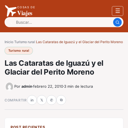
COSAS DE
☰
Viajes
Buscar:
Inicio
/
Turismo rural
/
Las Cataratas de Iguazú y el Glaciar del Perito Moreno
Turismo rural
Las Cataratas de Iguazú y el
Glaciar del Perito Moreno
Por
admin
febrero 22, 2010
3 min de lectura
⧉
COMPARTIR
in
𝕏
✆
POST RECIENTES