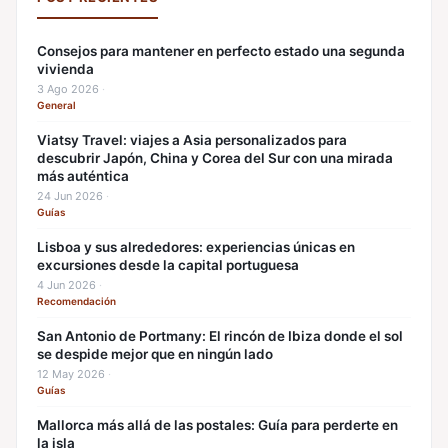
Consejos para mantener en perfecto estado una segunda
vivienda
3 Ago 2026
·
General
Viatsy Travel: viajes a Asia personalizados para
descubrir Japón, China y Corea del Sur con una mirada
más auténtica
24 Jun 2026
·
Guías
Lisboa y sus alrededores: experiencias únicas en
excursiones desde la capital portuguesa
4 Jun 2026
·
Recomendación
San Antonio de Portmany: El rincón de Ibiza donde el sol
se despide mejor que en ningún lado
12 May 2026
·
Guías
Mallorca más allá de las postales: Guía para perderte en
la isla