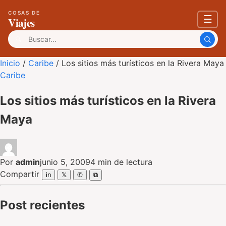
COSAS DE
☰
Viajes
Buscar:
Inicio
/
Caribe
/
Los sitios más turísticos en la Rivera Maya
Caribe
Los sitios más turísticos en la Rivera
Maya
Por
admin
junio 5, 2009
4 min de lectura
Compartir
in
𝕏
✆
⧉
Post recientes