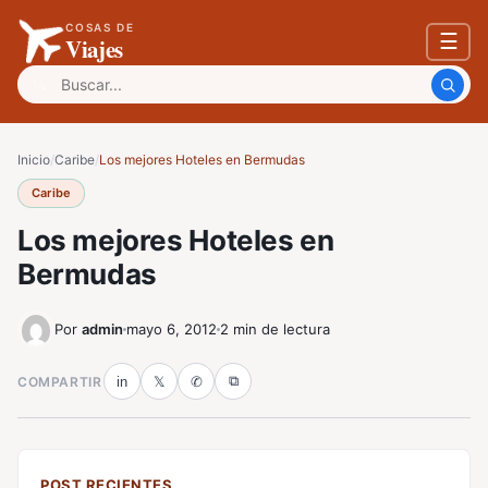
COSAS DE
☰
Viajes
Buscar:
Inicio
/
Caribe
/
Los mejores Hoteles en Bermudas
Caribe
Los mejores Hoteles en
Bermudas
Por
admin
mayo 6, 2012
2 min de lectura
⧉
COMPARTIR
in
𝕏
✆
POST RECIENTES