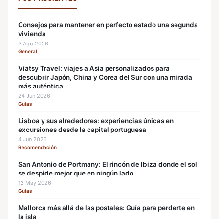
Consejos para mantener en perfecto estado una segunda
vivienda
3 Ago 2026
·
General
Viatsy Travel: viajes a Asia personalizados para
descubrir Japón, China y Corea del Sur con una mirada
más auténtica
24 Jun 2026
·
Guías
Lisboa y sus alrededores: experiencias únicas en
excursiones desde la capital portuguesa
4 Jun 2026
·
Recomendación
San Antonio de Portmany: El rincón de Ibiza donde el sol
se despide mejor que en ningún lado
12 May 2026
·
Guías
Mallorca más allá de las postales: Guía para perderte en
la isla