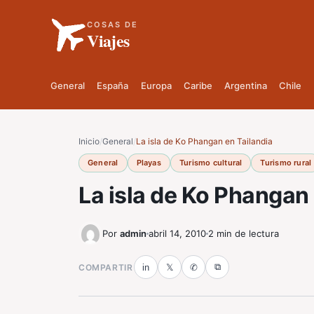
COSAS DE
Viajes
General
España
Europa
Caribe
Argentina
Chile
Inicio
/
General
/
La isla de Ko Phangan en Tailandia
General
Playas
Turismo cultural
Turismo rural
La isla de Ko Phangan 
Por
admin
abril 14, 2010
2 min de lectura
⧉
COMPARTIR
in
𝕏
✆