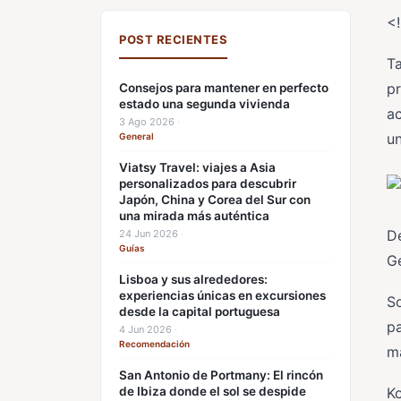
<
POST RECIENTES
Ta
p
Consejos para mantener en perfecto
estado una segunda vivienda
ac
3 Ago 2026
·
u
General
Viatsy Travel: viajes a Asia
personalizados para descubrir
Japón, China y Corea del Sur con
una mirada más auténtica
D
24 Jun 2026
·
Guías
G
Lisboa y sus alrededores:
experiencias únicas en excursiones
So
desde la capital portuguesa
pa
4 Jun 2026
·
Recomendación
m
San Antonio de Portmany: El rincón
de Ibiza donde el sol se despide
Ko