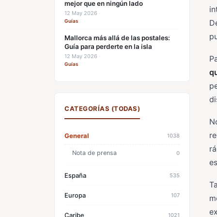
mejor que en ningún lado
in
12 May 2026
·
Guías
De
p
Mallorca más allá de las postales:
Guía para perderte en la isla
12 May 2026
·
P
Guías
qu
pe
di
CATEGORÍAS (TODAS)
No
re
General
1038
r
Nota de prensa
0
es
España
535
Ta
Europa
107
me
ex
Caribe
1021