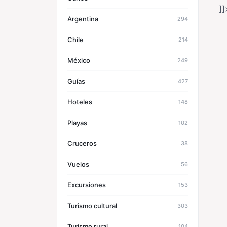
]]
Argentina
294
Chile
214
México
249
Guías
427
Hoteles
148
Playas
102
Cruceros
38
Vuelos
56
Excursiones
153
Turismo cultural
303
Turismo rural
104