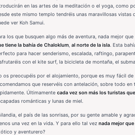
troducirán en las artes de la meditación o el yoga, como p
sde este mismo templo tendréis unas maravillosas vistas de 
uede ver Koh Samui.
ara los que busquen algo más de aventura, nada mejor qu
e tiene la bahía de
Chaloklum
,
al norte de la isla
. Esta bah
rfecto para hacer senderismo, escalada, raftingo, parapen
sfrutaréis con el kite surf, la bicicleta de montaña, el subm
 os preocupéis por el alojamiento, porque es muy fácil de
comendamos que reservéis con antelación, sobre todo en te
ápidamente. Últimamente
cada vez son más los turistas que
capadas románticas y lunas de miel.
ilandia, el país de las sonrisas, por su gente amable y agrad
nos una vez en la vida. Y para ello tal vez
nada mejor que
ótico y aventurero?