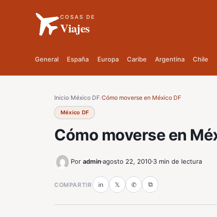
COSAS DE
Viajes
General
España
Europa
Caribe
Argentina
Chile
Inicio
/
México DF
/
Cómo moverse en México DF
México DF
Cómo moverse en Méx
Por
admin
agosto 22, 2010
3 min de lectura
⧉
COMPARTIR
in
𝕏
✆