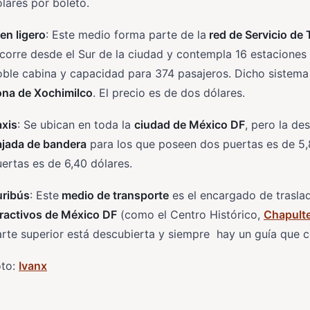
lares por boleto.
en ligero
: Este medio forma parte de la
red de Servicio de 
corre desde el Sur de la ciudad y contempla 16 estaciones
oble cabina y capacidad para 374 pasajeros. Dicho sistem
ona de Xochimilco
. El precio es de dos dólares.
axis
: Se ubican en toda la
ciudad de México DF
, pero la de
ajada de bandera
para los que poseen dos puertas es de 5,
ertas es de 6,40 dólares.
uribús
: Este
medio de transporte
es el encargado de traslada
tractivos de México DF
(como el Centro Histórico,
Chapult
rte superior está descubierta y siempre hay un guía que c
oto:
Ivanx