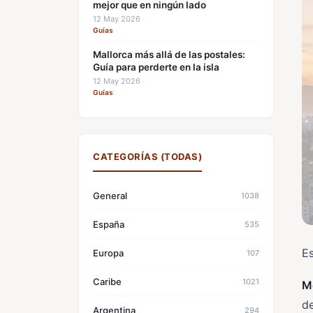
mejor que en ningún lado
12 May 2026
·
Guías
Mallorca más allá de las postales:
Guía para perderte en la isla
12 May 2026
·
Guías
CATEGORÍAS (TODAS)
General
1038
España
535
Es
Europa
107
Caribe
1021
M
de
Argentina
294