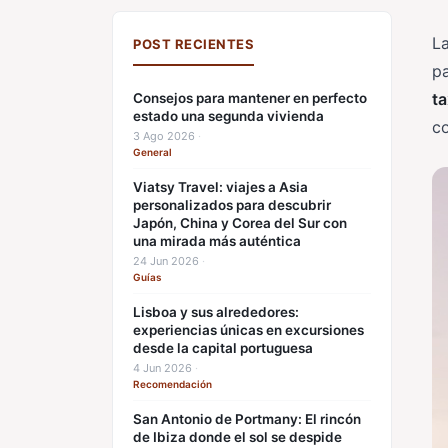
L
POST RECIENTES
pa
ta
Consejos para mantener en perfecto
estado una segunda vivienda
c
3 Ago 2026
·
General
Viatsy Travel: viajes a Asia
personalizados para descubrir
Japón, China y Corea del Sur con
una mirada más auténtica
24 Jun 2026
·
Guías
Lisboa y sus alrededores:
experiencias únicas en excursiones
desde la capital portuguesa
4 Jun 2026
·
Recomendación
San Antonio de Portmany: El rincón
de Ibiza donde el sol se despide