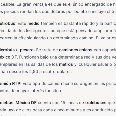
cesible. La gran ventaja es que es el único encargado de h
s precios rondan los dos dólares por boleto e incluye el tr
etrobús
: Este
medio
también es bastante rápido y la partic
enida de los Insurgentes, aunque está pensado ampliar má
corren la
city
siguiendo un determinado camino. El valor es
icrobús
o
pesero
: Se trata de
camiones chicos
con capacid
éxico DF
. Funcionan bajo una determinada red y sus dos v
emplares en las salidas de los
metros
y, cualquier usuario 
rían desde los 2,50 a cuatro dólares.
amión RTP
: Este tipo de camión tiene su origen en las princ
ntos de mayor interés turístico.
rolebús
:
México DF
cuenta con 15 líneas de
trolebuses
que 
da uno de ellos pasa cada cinco minutos y es conducido po