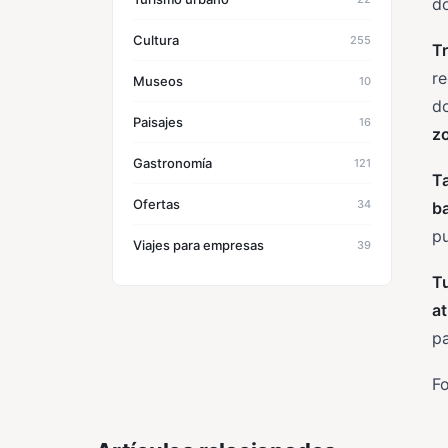
dó
Cultura
255
Tr
re
Museos
10
d
Paisajes
16
z
Gastronomía
121
T
Ofertas
34
b
pu
Viajes para empresas
39
T
a
pa
F