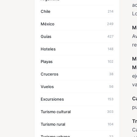
ac
Chile
214
Lo
México
249
M
Av
Guías
427
re
Hoteles
148
M
Playas
102
M
Cruceros
38
ej
va
Vuelos
56
C
Excursiones
153
pu
Turismo cultural
303
T
Turismo rural
104
Ca
Turismo urbano
22