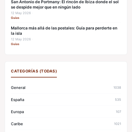
San Antonio de Portmany: El rincón de Ibiza donde el sol
se despide mejor que en ningún lado
12 May 2026
·
Guías
Mallorca más allá de las postales: Guía para perderte en
la isla
12 May 2026
·
Guías
CATEGORÍAS (TODAS)
General
1038
España
535
Europa
107
Caribe
1021