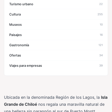
Turismo urbano
22
Cultura
255
Museos
10
Paisajes
16
Gastronomía
121
Ofertas
34
Viajes para empresas
39
Ubicada en la denominada Región de los Lagos, la
Isla
Grande de Chiloé
nos regala una maravilla natural de
una belleza sin parangón al sur de Puerto Montt.