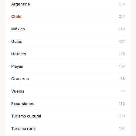
Argentina
294
Chile
214
México
249
Guías
427
Hoteles
148
Playas
102
Cruceros
38
Vuelos
56
Excursiones
153
Turismo cultural
303
Turismo rural
104