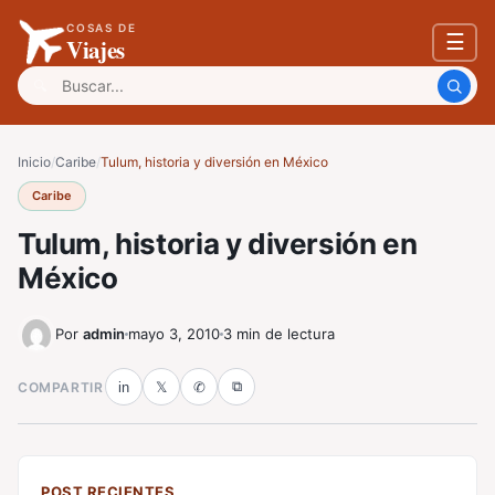
COSAS DE
☰
Viajes
Buscar:
Inicio
/
Caribe
/
Tulum, historia y diversión en México
Caribe
Tulum, historia y diversión en
México
Por
admin
mayo 3, 2010
3 min de lectura
⧉
COMPARTIR
in
𝕏
✆
POST RECIENTES