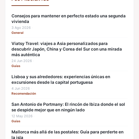
Consejos para mantener en perfecto estado una segunda
vivienda
3 Ago 2026
·
General
Viatsy Travel: viajes a Asia personalizados para
descubrir Japón, China y Corea del Sur con una mirada
más auténtica
24 Jun 2026
·
Guías
Lisboa y sus alrededores: experiencias únicas en
excursiones desde la capital portuguesa
4 Jun 2026
·
Recomendación
San Antonio de Portmany: El rincón de Ibiza donde el sol
se despide mejor que en ningún lado
12 May 2026
·
Guías
Mallorca más allá de las postales: Guía para perderte en
la isla