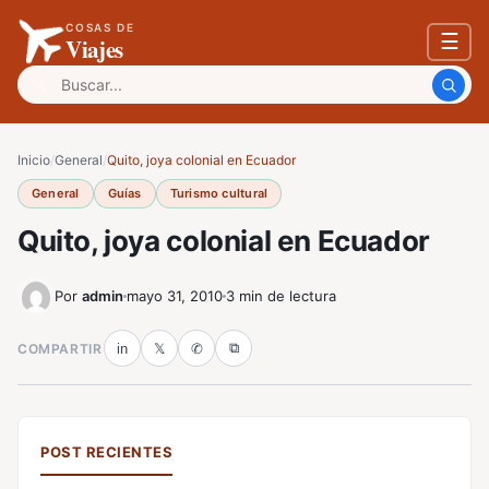
COSAS DE
☰
Viajes
Buscar:
Inicio
/
General
/
Quito, joya colonial en Ecuador
General
Guías
Turismo cultural
Quito, joya colonial en Ecuador
Por
admin
mayo 31, 2010
3 min de lectura
⧉
COMPARTIR
in
𝕏
✆
POST RECIENTES