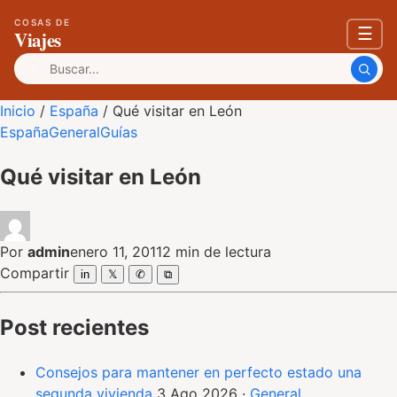
COSAS DE
☰
Viajes
Buscar:
Inicio
/
España
/
Qué visitar en León
España
General
Guías
Qué visitar en León
Por
admin
enero 11, 2011
2 min de lectura
Compartir
in
𝕏
✆
⧉
Post recientes
Consejos para mantener en perfecto estado una
segunda vivienda
3 Ago 2026
·
General