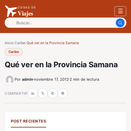
COSAS DE
☰
Viajes
Buscar:
Inicio
/
Caribe
/
Qué ver en la Provincia Samana
Caribe
Qué ver en la Provincia Samana
Por
admin
noviembre 17, 2012
2 min de lectura
⧉
COMPARTIR
in
𝕏
✆
POST RECIENTES