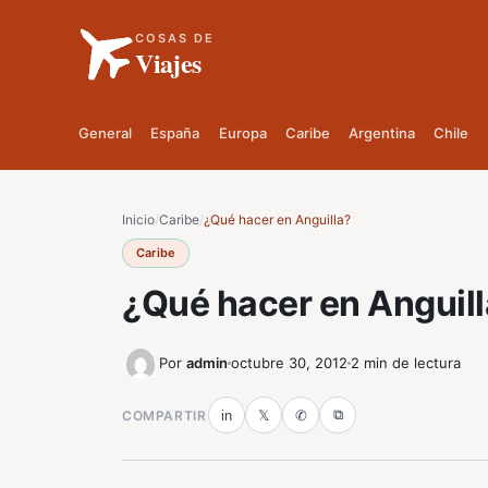
COSAS DE
Viajes
General
España
Europa
Caribe
Argentina
Chile
Inicio
/
Caribe
/
¿Qué hacer en Anguilla?
Caribe
¿Qué hacer en Anguil
Por
admin
octubre 30, 2012
2 min de lectura
⧉
COMPARTIR
in
𝕏
✆