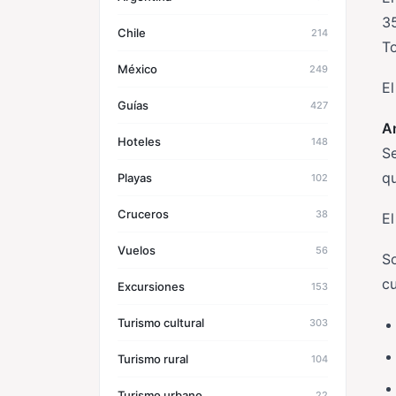
35
Chile
214
T
México
249
E
Guías
427
An
Hoteles
148
Se
qu
Playas
102
Cruceros
38
El
Vuelos
56
S
cu
Excursiones
153
Turismo cultural
303
Turismo rural
104
Turismo urbano
22