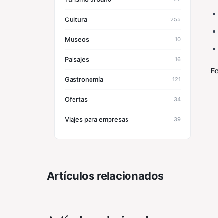
Cultura
255
Museos
10
Paisajes
16
Fo
Gastronomía
121
Ofertas
34
Viajes para empresas
39
Artículos relacionados