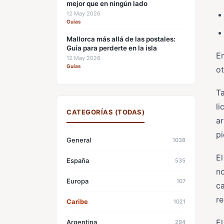
mejor que en ningún lado
12 May 2026
·
Guías
Mallorca más allá de las postales:
Guía para perderte en la isla
En
12 May 2026
·
Guías
ot
Ta
li
CATEGORÍAS (TODAS)
ar
pi
General
1038
El
España
535
no
Europa
107
ca
re
Caribe
1021
E
Argentina
294