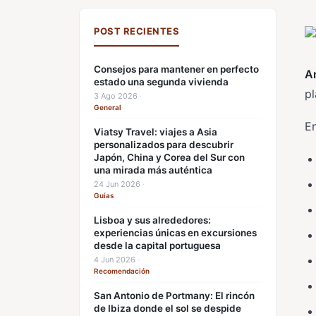
POST RECIENTES
Consejos para mantener en perfecto
An
estado una segunda vivienda
pl
3 Ago 2026
·
General
En
Viatsy Travel: viajes a Asia
personalizados para descubrir
Japón, China y Corea del Sur con
una mirada más auténtica
24 Jun 2026
·
Guías
Lisboa y sus alrededores:
experiencias únicas en excursiones
desde la capital portuguesa
4 Jun 2026
·
Recomendación
San Antonio de Portmany: El rincón
de Ibiza donde el sol se despide