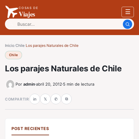
COSAS DE
☰
Viajes
Buscar:
Inicio
/
Chile
/
Los parajes Naturales de Chile
Chile
Los parajes Naturales de Chile
Por
admin
abril 20, 2012
5 min de lectura
⧉
COMPARTIR
in
𝕏
✆
POST RECIENTES