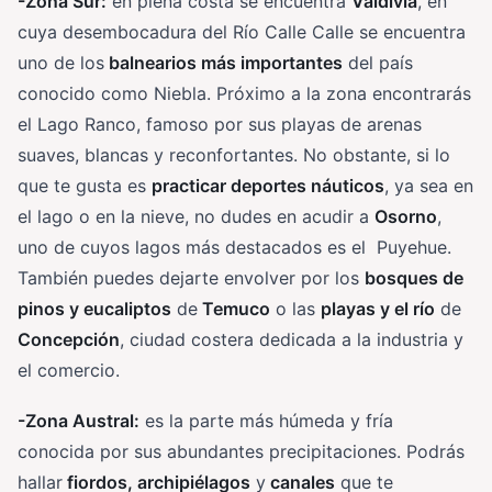
-Zona Sur:
en plena costa se encuentra
Valdivia
, en
cuya desembocadura del Río Calle Calle se encuentra
uno de los
balnearios más importantes
del país
conocido como Niebla. Próximo a la zona encontrarás
el Lago Ranco, famoso por sus playas de arenas
suaves, blancas y reconfortantes. No obstante, si lo
que te gusta es
practicar deportes náuticos
, ya sea en
el lago o en la nieve, no dudes en acudir a
Osorno
,
uno de cuyos lagos más destacados es el Puyehue.
También puedes dejarte envolver por los
bosques de
pinos y eucaliptos
de
Temuco
o las
playas y el río
de
Concepción
, ciudad costera dedicada a la industria y
el comercio.
-Zona Austral:
es la parte más húmeda y fría
conocida por sus abundantes precipitaciones. Podrás
hallar
fiordos, archipiélagos
y
canales
que te