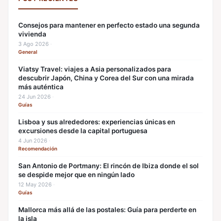
Consejos para mantener en perfecto estado una segunda
vivienda
3 Ago 2026
·
General
Viatsy Travel: viajes a Asia personalizados para
descubrir Japón, China y Corea del Sur con una mirada
más auténtica
24 Jun 2026
·
Guías
Lisboa y sus alrededores: experiencias únicas en
excursiones desde la capital portuguesa
4 Jun 2026
·
Recomendación
San Antonio de Portmany: El rincón de Ibiza donde el sol
se despide mejor que en ningún lado
12 May 2026
·
Guías
Mallorca más allá de las postales: Guía para perderte en
la isla