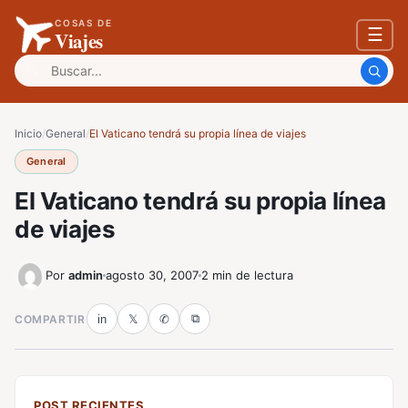
COSAS DE
☰
Viajes
Buscar:
Inicio
/
General
/
El Vaticano tendrá su propia línea de viajes
General
El Vaticano tendrá su propia línea
de viajes
Por
admin
agosto 30, 2007
2 min de lectura
⧉
COMPARTIR
in
𝕏
✆
POST RECIENTES