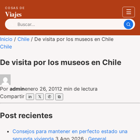
COSAS DE
☰
Viajes
Buscar:
Inicio
/
Chile
/
De visita por los museos en Chile
Chile
De visita por los museos en Chile
Por
admin
enero 26, 2011
2 min de lectura
Compartir
in
𝕏
✆
⧉
Post recientes
Consejos para mantener en perfecto estado una
segunda vivienda
3 Ago 2026
·
General