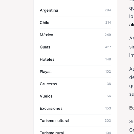
qu
Argentina
294
lo
Chile
214
al
México
249
As
s
Guías
427
im
Hoteles
148
As
Playas
102
de
Cruceros
38
qu
su
Vuelos
56
E
Excursiones
153
Turismo cultural
303
Su
Co
Turismo rural
104