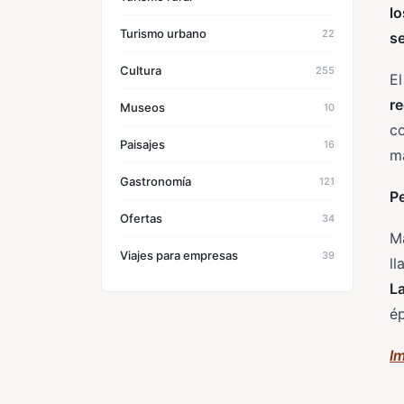
l
Turismo urbano
22
se
Cultura
255
El
re
Museos
10
co
Paisajes
16
má
Gastronomía
121
P
Ofertas
34
M
Viajes para empresas
39
ll
L
ép
I