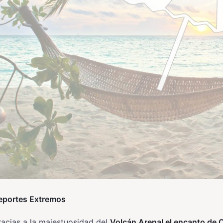
eportes Extremos
acias a la majestuosidad del
Volcán Arenal el encanto de 