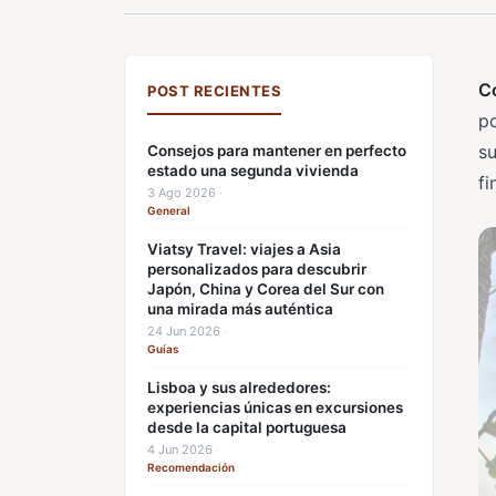
Co
POST RECIENTES
po
su
Consejos para mantener en perfecto
estado una segunda vivienda
f
3 Ago 2026
·
General
Viatsy Travel: viajes a Asia
personalizados para descubrir
Japón, China y Corea del Sur con
una mirada más auténtica
24 Jun 2026
·
Guías
Lisboa y sus alrededores:
experiencias únicas en excursiones
desde la capital portuguesa
4 Jun 2026
·
Recomendación