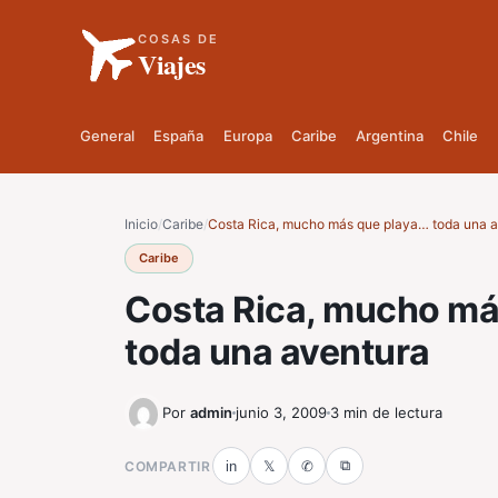
COSAS DE
Viajes
General
España
Europa
Caribe
Argentina
Chile
Inicio
/
Caribe
/
Costa Rica, mucho más que playa… toda una 
Caribe
Costa Rica, mucho má
toda una aventura
Por
admin
junio 3, 2009
3 min de lectura
⧉
COMPARTIR
in
𝕏
✆