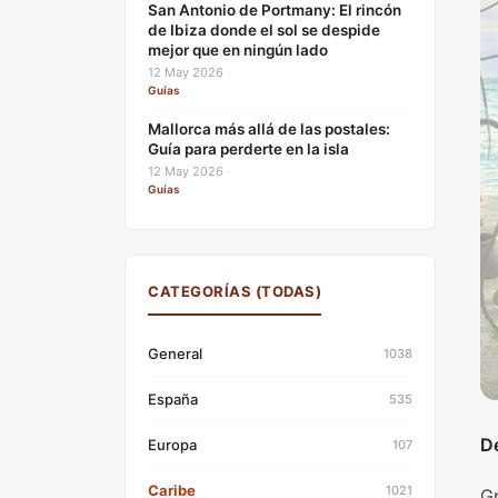
San Antonio de Portmany: El rincón
de Ibiza donde el sol se despide
mejor que en ningún lado
12 May 2026
·
Guías
Mallorca más allá de las postales:
Guía para perderte en la isla
12 May 2026
·
Guías
CATEGORÍAS (TODAS)
General
1038
España
535
D
Europa
107
Caribe
1021
Gr