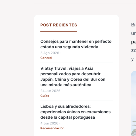
B
POST RECIENTES
un
p
Consejos para mantener en perfecto
estado una segunda vivienda
zo
3 Ago 2026
·
y 
General
Viatsy Travel: viajes a Asia
personalizados para descubrir
Japón, China y Corea del Sur con
una mirada más auténtica
24 Jun 2026
·
Guías
Lisboa y sus alrededores:
experiencias únicas en excursiones
desde la capital portuguesa
4 Jun 2026
·
Recomendación