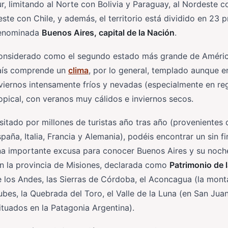
r, limitando al Norte con Bolivia y Paraguay, al Nordeste co
ste con Chile, y además, el territorio está dividido en 23
enominada
Buenos Aires, capital de la Nación
.
onsiderado como el segundo estado más grande de América 
aís comprende un
clima
, por lo general, templado aunque e
viernos intensamente fríos y nevadas (especialmente en re
opical, con veranos muy cálidos e inviernos secos.
sitado por millones de turistas año tras año (provenientes
paña, Italia, Francia y Alemania), podéis encontrar un sin f
a importante excusa para conocer Buenos Aires y su noche
n la provincia de Misiones, declarada como
Patrimonio de
 los Andes, las Sierras de Córdoba, el Aconcagua (la monta
bes, la Quebrada del Toro, el Valle de la Luna (en San Juan
ituados en la Patagonia Argentina).