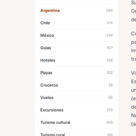
Su
Oe
Argentina
294
d
Chile
214
C
México
249
p
Guías
427
in
tr
Hoteles
148
Vi
Playas
102
Es
Cruceros
38
un
Vuelos
56
(e
de
Excursiones
153
Nu
Turismo cultural
303
(s
Turismo rural
104