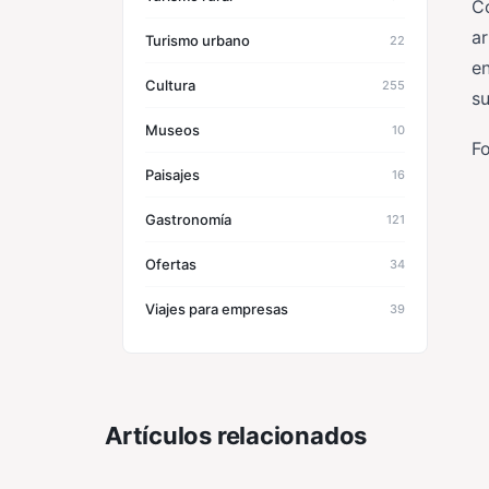
Co
ar
Turismo urbano
22
en
Cultura
255
su
Museos
10
F
Paisajes
16
Gastronomía
121
Ofertas
34
Viajes para empresas
39
Artículos relacionados