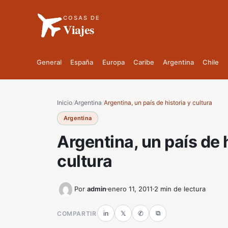
COSAS DE
Viajes
General
España
Europa
Caribe
Argentina
Chile
Inicio
/
Argentina
/
Argentina, un país de historia y cultura
Argentina
Argentina, un país de 
cultura
Por
admin
enero 11, 2011
2 min de lectura
⧉
COMPARTIR
in
𝕏
✆