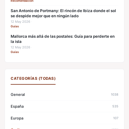
Recomendación
San Antonio de Portmany: El rincón de Ibiza donde el sol
se despide mejor que en ningún lado
12 May 2026
·
Guías
Mallorca más allá de las postales: Guía para perderte en
la isla
12 May 2026
·
Guías
CATEGORÍAS (TODAS)
General
1038
España
535
Europa
107