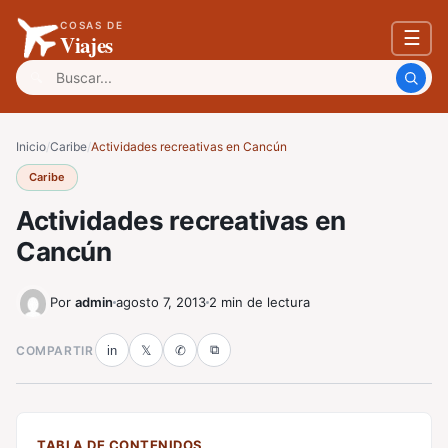
COSAS DE
☰
Viajes
Buscar:
Inicio
/
Caribe
/
Actividades recreativas en Cancún
Caribe
Actividades recreativas en
Cancún
Por
admin
agosto 7, 2013
2 min de lectura
⧉
COMPARTIR
in
𝕏
✆
TABLA DE CONTENIDOS