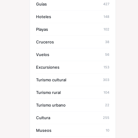
Guías
427
Hoteles
148
Playas
102
Cruceros
38
Vuelos
56
Excursiones
153
Turismo cultural
303
Turismo rural
104
Turismo urbano
22
Cultura
255
Museos
10