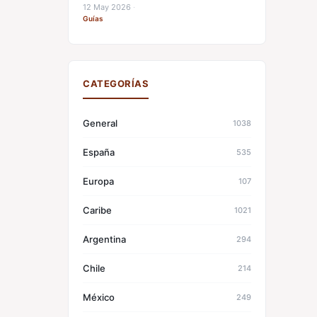
12 May 2026
·
Guías
CATEGORÍAS
General
1038
España
535
Europa
107
Caribe
1021
Argentina
294
Chile
214
México
249