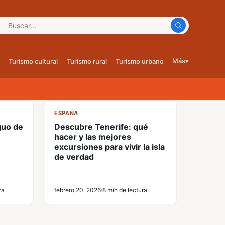
car:
Más
▾
Turismo cultural
Turismo rural
Turismo urbano
CL
ESPAÑA
guo de
Descubre Tenerife: qué
hacer y las mejores
excursiones para vivir la isla
de verdad
ra
febrero 20, 2026
8 min de lectura