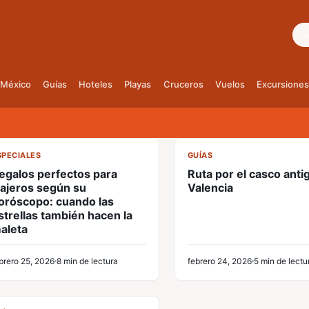
Bus
México
Guías
Hoteles
Playas
Cruceros
Vuelos
Excursiones
CL
CL
SPECIALES
GUÍAS
egalos perfectos para
Ruta por el casco anti
iajeros según su
Valencia
oróscopo: cuando las
strellas también hacen la
aleta
brero 25, 2026
8 min de lectura
febrero 24, 2026
5 min de lectu
CL