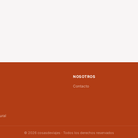
NOSOTROS
Contacto
ural
© 2026 cosasdeviajes · Todos los derechos reservados