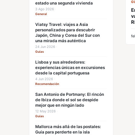
G
estado una segunda vivienda
3 Ago 2026
·
E
General
v
R
Viatsy Travel: viajes a Asia
personalizados para descubrir
Japón, China y Corea del Sur con
fe
una mirada más auténtica
24 Jun 2026
·
Guías
Lisboa y sus alrededores:
experiencias únicas en excursiones
desde la capital portuguesa
4 Jun 2026
·
Recomendación
San Antonio de Portmany: El rincón
de Ibiza donde el sol se despide
mejor que en ningún lado
12 May 2026
·
Guías
Mallorca más allá de las postales:
Guía para perderte en la isla