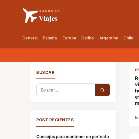
COSAS DE
Viajes
General
España
Europa
Caribe
Argentina
Chile
E
BUSCAR
R
v
Buscar:
h
e
m
fe
POST RECIENTES
Consejos para mantener en perfecto